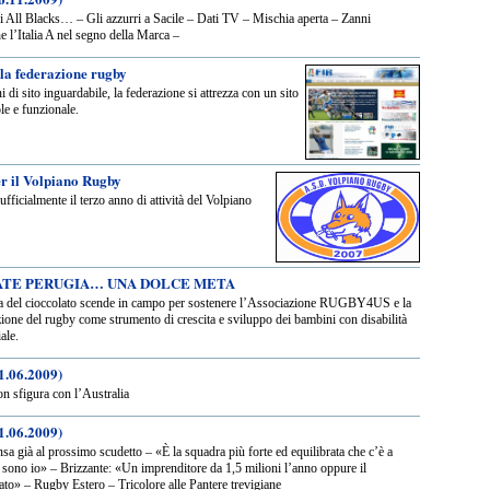
li All Blacks… – Gli azzurri a Sacile – Dati TV – Mischia aperta – Zanni
 l’Italia A nel segno della Marca –
 la federazione rugby
 di sito inguardabile, la federazione si attrezza con un sito
le e funzionale.
er il Volpiano Rugby
 ufficialmente il terzo anno di attività del Volpiano
TE PERUGIA… UNA DOLCE META
a del cioccolato scende in campo per sostenere l’Associazione RUGBY4US e la
zione del rugby come strumento di crescita e sviluppo dei bambini con disabilità
ale.
1.06.2009)
on sfigura con l’Australia
1.06.2009)
nsa già al prossimo scudetto – «È la squadra più forte ed equilibrata che c’è a
 sono io» – Brizzante: «Un imprenditore da 1,5 milioni l’anno oppure il
ato» – Rugby Estero – Tricolore alle Pantere trevigiane