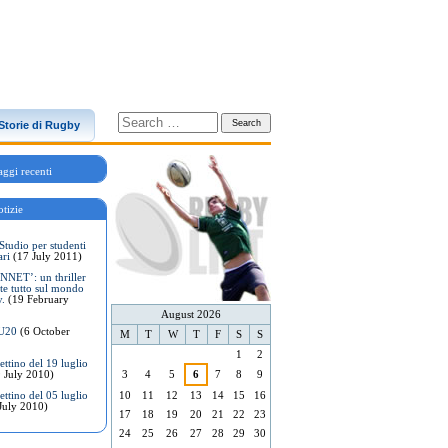
Storie di Rugby
ggi recenti
tizie
Studio per studenti
ari
(17 July 2011)
NET’: un thriller
te tutto sul mondo
y.
(19 February
August 2026
 U20
(6 October
M
T
W
T
F
S
S
1
2
ttino del 19 luglio
 July 2010)
3
4
5
6
7
8
9
ttino del 05 luglio
10
11
12
13
14
15
16
July 2010)
17
18
19
20
21
22
23
24
25
26
27
28
29
30