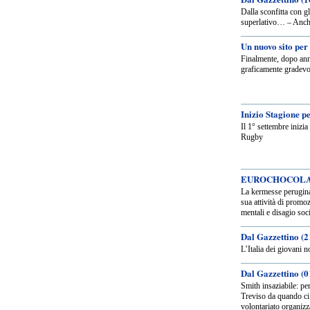
Dalla sconfitta con g
superlativo… – Anche
Un nuovo sito per
Finalmente, dopo anni
graficamente gradevo
Inizio Stagione p
Il 1° settembre inizia
Rugby
EUROCHOCOLA
La kermesse perugin
sua attività di promo
mentali e disagio soci
Dal Gazzettino (2
L’Italia dei giovani n
Dal Gazzettino (0
Smith insaziabile: pe
Treviso da quando ci
volontariato organizz