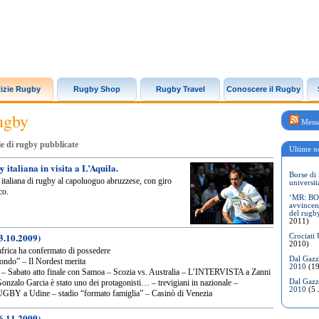
izie Rugby
Rugby Shop
Rugby Travel
Conoscere il Rugby
ugby
Messa
ie di rugby pubblicate
Ultime no
 italiana in visita a L’Aquila.
Borse di 
e italiana di rugby al capoluoguo abruzzese, con giro
universit
co.
‘MR: BON
avvincen
del rugb
2011)
3.10.2009)
Crociati
2010)
dafrica ha confermato di possedere
Dal Gazze
mondo” – Il Nordest merita
2010
(19
o – Sabato atto finale con Samoa – Scozia vs. Australia – L’INTERVISTA a Zanni
Dal Gazze
 Gonzalo Garcia è stato uno dei protagonisti… – trevigiani in nazionale –
2010
(5 
 a Udine – stadio “formato famiglia” – Casinò di Venezia
6.11.2009)