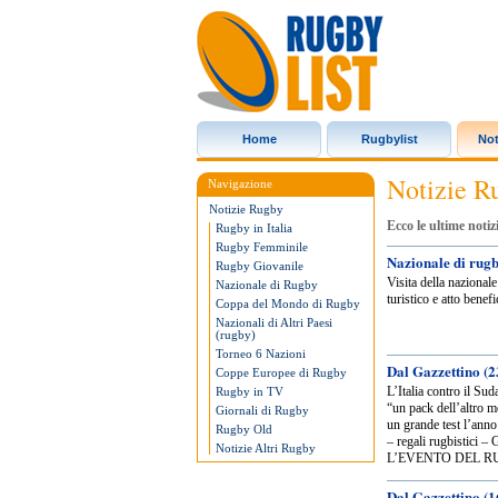
Home
Rugbylist
Not
Rugbylist
Notizie R
Navigazione
Notizie Rugby
Ecco le ultime notiz
Rugby in Italia
Rugby Femminile
Nazionale di rugby
Rugby Giovanile
Visita della nazional
Nazionale di Rugby
turistico e atto benefi
Coppa del Mondo di Rugby
Nazionali di Altri Paesi
(rugby)
Torneo 6 Nazioni
Dal Gazzettino (2
Coppe Europee di Rugby
L’Italia contro il Su
Rugby in TV
“un pack dell’altro 
Giornali di Rugby
un grande test l’ann
Rugby Old
– regali rugbistici –
Notizie Altri Rugby
L’EVENTO DEL RUGBY
Dal Gazzettino (1