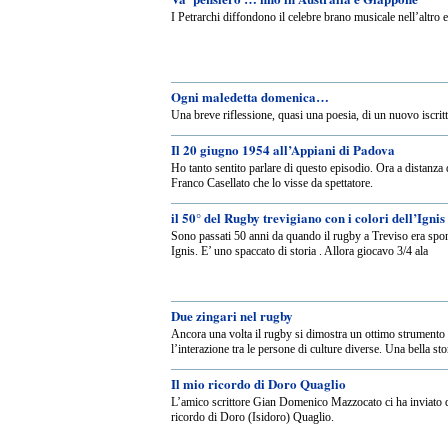
I Petrarchi diffondono il celebre brano musicale nell’altro 
Ogni maledetta domenica…
Una breve riflessione, quasi una poesia, di un nuovo iscritt
Il 20 giugno 1954 all’Appiani di Padova
Ho tanto sentito parlare di questo episodio. Ora a distanza 
Franco Casellato che lo visse da spettatore.
il 50° del Rugby trevigiano con i colori dell’Ignis
Sono passati 50 anni da quando il rugby a Treviso era spon
Ignis. E’ uno spaccato di storia . Allora giocavo 3/4 ala
Due zingari nel rugby
Ancora una volta il rugby si dimostra un ottimo strumento
l’interazione tra le persone di culture diverse. Una bella s
Il mio ricordo di Doro Quaglio
L’amico scrittore Gian Domenico Mazzocato ci ha inviato 
ricordo di Doro (Isidoro) Quaglio.