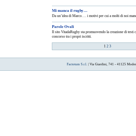
Mi manca il rugby…
Da un’idea di Marco…. i motivi per cui a molti di noi man
Parole Ovali
Il sito VitadaRugby sta promuovendo la creazione di testi 
concorso tra i propri iscritti.
1
2
3
Factotum S.r.l.
| Via Giardini, 741 - 41125 Mode