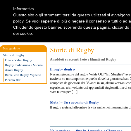
Informativa
Questo sito o gli strumenti terzi da questo utilizzati si avvalgono 
policy. Se vuoi saperne di più o negare il consenso a tutti o ad 
Chiudendo questo banner, scorrendo questa pagina, cliccando su
dei cookie.
Home
Rugbylist
Notizie Rugby
Rugby Shop
Rugbylist
Storie di Rugby
Navigazione
Storie di Rugby
Aneddoti e racconti Foto e filmati sul Rugby
Foto e Video Rugby
Rugby, Solidarietà e Società
Il rugby dentro
Amici Rugby
Nessun giocatore del rugby Velate Old “Gli Sbagliati” ave
Barzellette Rugby Vignette
trasferta su un campo come quello dove ha giocato sabato 5
Piccolo Bar
composta da giocatori dai 35 anni in su, alcuni veterani con
esperienza, altri volonterosi apprendisti stagionati, ma di c
stata nuova per […]
Meta! – Un racconto di Rugby
Il rugby aiuta ad affrontare la vita anche nei momenti più dif
Va’ pensiero … fino in Australia e Giappone