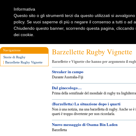
Informativa
Questo sito o gli strumenti terzi da questo utilizzati si avvalgono 
policy. Se vuoi saperne di più o negare il consenso a tutti o ad 
Chiudendo questo banner, scorrendo questa pagina, cliccando su
dei cookie.
Home
Rugbylist
Notizie Rugby
Rugby Shop
Rugbylist
Barzellette Rugby Vignette
Navigazione
Storie di Rugby
Barzellette e Vignette che hanno per argomento il rug
Barzellette Rugby Vignette
Streaker in campo
Durante Australia-Fiji
Dal ginecologo…
Prima della semifinale del mondiale di rugby tra Inghilter
(Barzelletta) La situazione dopo i quarti
Non à una notizia, ma una barzelletta di rugby. Anche se è 
quarti è troppo divertente per non ricordarla.
Nuovo messaggio di Osama Bin Laden
Barzelletta