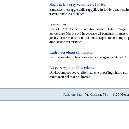
Nazionale rugby veramente Italica
Simpatico messaggio dalla rugbylist. In fondo basta risalir
trovare qualcuno di italico
Ignoranza
I.G.N.O.R.A.N.Z.A. Grandi discussioni il lista sull’agget
per definire Masi (e più in generale gli aquilani). In questo
positivi, ma siccome non tutti hanno capito (o comunque appr
discussione sul termine.
Ladro acrobata sfortunato
Ladro acrobata sui tetti placcato da due agenti atleti del R
La passeggiata del perdente
David Campese aveva affermato che quest’Inghilterra non sa
campionati del mondo. Invece …
Factotum S.r.l.
| Via Giardini, 741 - 41125 Mode