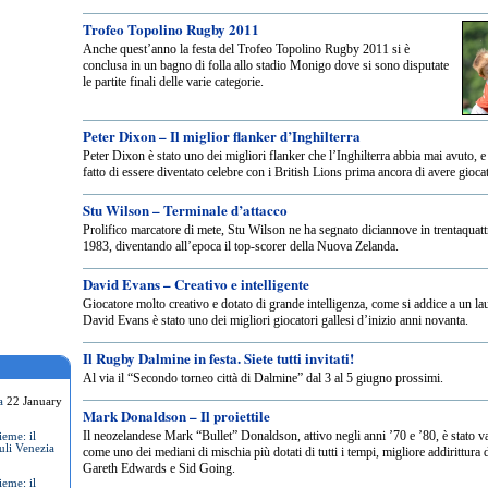
Trofeo Topolino Rugby 2011
Anche quest’anno la festa del Trofeo Topolino Rugby 2011 si è
conclusa in un bagno di folla allo stadio Monigo dove si sono disputate
le partite finali delle varie categorie.
Peter Dixon – Il miglior flanker d’Inghilterra
Peter Dixon è stato uno dei migliori flanker che l’Inghilterra abbia mai avuto, e
fatto di essere diventato celebre con i British Lions prima ancora di avere gioc
Stu Wilson – Terminale d’attacco
Prolifico marcatore di mete, Stu Wilson ne ha segnato diciannove in trentaquattro 
1983, diventando all’epoca il top-scorer della Nuova Zelanda.
David Evans – Creativo e intelligente
Giocatore molto creativo e dotato di grande intelligenza, come si addice a un la
David Evans è stato uno dei migliori giocatori gallesi d’inizio anni novanta.
Il Rugby Dalmine in festa. Siete tutti invitati!
Al via il “Secondo torneo città di Dalmine” dal 3 al 5 giugno prossimi.
a
22 January
Mark Donaldson – Il proiettile
Il neozelandese Mark “Bullet” Donaldson, attivo negli anni ’70 e ’80, è stato va
eme: il
uli Venezia
come uno dei mediani di mischia più dotati di tutti i tempi, migliore addirittura d
Gareth Edwards e Sid Going.
eme: il