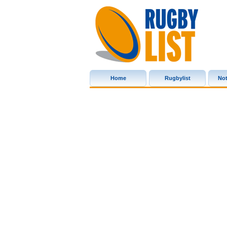
Rugbylist
Home
Rugbylist
Not