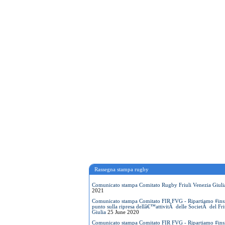
Rassegna stampa rugby
Comunicato stampa Comitato Rugby Friuli Venezia Giuli
2021
Comunicato stampa Comitato FIR FVG - Ripartiamo #insi
punto sulla ripresa dellâ€™attivitÃ delle SocietÃ del Fri
Giulia
25 June 2020
Comunicato stampa Comitato FIR FVG - Ripartiamo #insi