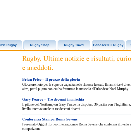
izie Rugby
Rugby Shop
Rugby Travel
Conoscere il Rugby
Rugby. Ultime notizie e risultati, curio
e aneddoti.
Brian Price – Il prezzo della gloria
Giocatore noto per la superba capacità nelle rimesse laterali, Brian Price è dive
altro, per il pugno con cui ha fratturato la mascella all’irlandese Noel Murphy
Gary Pearce – Tre decenni in mischia
Il pilone del Northampton Gary Pearce ha disputato 36 partite con l’Inghilterra,
livello internazionale in tre decenni diversi.
Conferenza Stampa Roma Sevens
Presentato Oggi il Torneo Internazionale Roma Sevens che conferma il livello a
competizione.