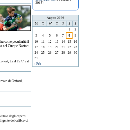
2015)
August 2026
M
T
W
T
F
S
S
1
2
3
4
5
6
7
8
9
 ha come peculiarità il
10
11
12
13
14
15
16
ato nel Cinque Nazioni.
17
18
19
20
21
22
23
24
25
26
27
28
29
30
31
test, tra il 1977 e il
« Feb
ureato di Oxford,
lutato dagli esperti
i gente del calibro di