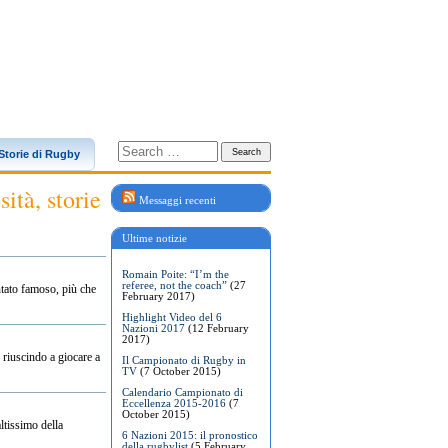
Storie di Rugby
sità, storie
Messaggi recenti
Ultime notizie
Romain Poite: “I’m the
referee, not the coach”
(27
ntato famoso, più che
February 2017)
Highlight Video del 6
Nazioni 2017
(12 February
2017)
 riuscindo a giocare a
Il Campionato di Rugby in
TV
(7 October 2015)
Calendario Campionato di
Eccellenza 2015-2016
(7
October 2015)
ltissimo della
6 Nazioni 2015: il pronostico
della rugbylist
(5 February