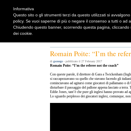
Informativa
Questo sito o gli strumenti terzi da questo utilizzati si avvalgono 
policy. Se vuoi saperne di più o negare il consenso a tutti o ad 
Chiudendo questo banner, scorrendo questa pagina, cliccando su
dei cookie.
Home
Rugbylist
Notizie Rugby
Rugby Shop
Rugbylist
Romain Poite: “I’m the refer
di
gsonego
- pubblicato il 27 February 2017
Romain Poite: “I’m the referee not the coach”
Con queste parole, il direttore di Gara a Twickenham (Inghil
si raccapezzavano su quello che stavano facendo gli italiani 
cominciavano ad agitarsi come giocatori di pallamano o di
disturbare il passaggio del pallone appena lasciato a terra. T
Eddie Jones, tant’è che pure gli inglesi hanno provato ad a
Lo sguardo perplesso dei giocatori inglesi, comunque, non