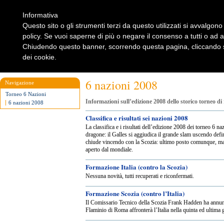
Informativa
Questo sito o gli strumenti terzi da questo utilizzati si avvalgono 
policy. Se vuoi saperne di più o negare il consenso a tutti o ad 
Chiudendo questo banner, scorrendo questa pagina, cliccando su
dei cookie.
Home
Rugbylist
Notizie Rugby
Rugby Shop
Rugbylist
6 nazioni 2008
Navigazione
Torneo 6 Nazioni
Informazioni sull’edizione 2008 dello storico torneo di
6 nazioni 2008
Classifica e risultati sei nazioni 2008
La classifica e i risultati dell’edizione 2008 dei torneo 6 na
dragone: il Galles si aggiudica il grande slam uscendo defini
chiude vincendo con la Scozia: ultimo posto comunque, ma
aperto dal mondiale.
Formazione Italia (contro la Scozia)
Nessuna novità, tutti recuperati e riconfermati.
Formazione Scozia (contro l’Italia)
Il Comissario Tecnico della Scozia Frank Hadden ha annunc
Flaminio di Roma affronterà l’Italia nella quinta ed ultim