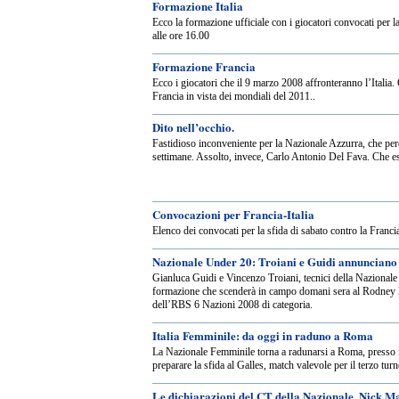
Formazione Italia
Ecco la formazione ufficiale con i giocatori convocati per 
alle ore 16.00
Formazione Francia
Ecco i giocatori che il 9 marzo 2008 affronteranno l’Italia.
Francia in vista dei mondiali del 2011..
Dito nell’occhio.
Fastidioso inconveniente per la Nazionale Azzurra, che 
settimane. Assolto, invece, Carlo Antonio Del Fava. Che e
Convocazioni per Francia-Italia
Elenco dei convocati per la sfida di sabato contro la Franci
Nazionale Under 20: Troiani e Guidi annunciano 
Gianluca Guidi e Vincenzo Troiani, tecnici della Nazionale
formazione che scenderà in campo domani sera al Rodney P
dell’RBS 6 Nazioni 2008 di categoria.
Italia Femminile: da oggi in raduno a Roma
La Nazionale Femminile torna a radunarsi a Roma, presso il
preparare la sfida al Galles, match valevole per il terzo tu
Le dichiarazioni del CT della Nazionale, Nick Ma