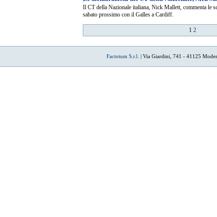
Il CT della Nazionale italiana, Nick Mallett, commenta le sce
sabato prossimo con il Galles a Cardiff.
1
2
Factotum S.r.l.
| Via Giardini, 741 - 41125 Mode