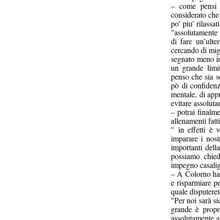
– come pensi d
considerato che
po’ piu’ rilassa
"assolutamente n
di fare un’ulte
cercando di migl
segnato meno i
un grande limi
penso che sia 
pò di confidenz
mentale, di appr
evitare assoluta
– potrai finalm
allenamenti fatt
" in effetti è 
imparare i nost
importanti dell
possiamo chied
impegno casalig
– A Colorno han
e risparmiare pe
quale disputeret
"Per noi sarà s
grande è propr
assolutamente ab