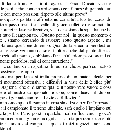
i far affrontare ai tuoi ragazzi il Gran Ducato visto e
 le partite che contano arriveranno con il mese di gennaio, un
ti e con meno pressioni rispetto alle ultime prove? :
o, questa partita la affrontiamo come tutte le altre, cercando
riore passo avanti a livello di gioco collettivo e soprattutto
iorarci in fase realizzativa, visto che siamo la squadra che ha
n tutto il campionato…Questo per noi , in questo momento è
te , stiamo cercando di lavorare sotto questo aspetto , ma
solo una questione di tempo. Quando la squadra prenderà un
a, le cose verranno da sole. inoltre anche dal punto di vista
occio alla partita, dobbiamo fare un’ulteriore passo avanti ed
mente pericolosi cali di concentrazione."
ente contare su un apertura di ruolo anche se però con solo 2
i assieme al gruppo:
vero ma per Japie si tratta proprio di un match ideale per
ri movimenti offensivi e difensivi in vista delle 2 sfide piu’
a stagione, che ci diranno qual’è il nostro vero valore e cosa
ere al nostro campionato, e cioè, come dicevi, il doppio
no di gennaio contro la Lazio ed il Rovigo."
no omologato il campo in erba sintetica e per far "riposare"
r il campionato il terreno ufficiale, sarà quello l’impianto sul
e la partita. Pensi potrà in qualche modo influenzare il gioco?
icuramente una grande incognita …la mia preoccupazione più
io il fondo del campo, al quale i miei ragazzi non sono
ituati.