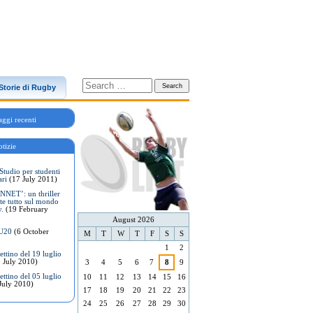
Storie di Rugby
ggi recenti
tizie
Studio per studenti
ari
(17 July 2011)
NET’: un thriller
te tutto sul mondo
y.
(19 February
August 2026
 U20
(6 October
M
T
W
T
F
S
S
1
2
ttino del 19 luglio
 July 2010)
3
4
5
6
7
8
9
ttino del 05 luglio
10
11
12
13
14
15
16
July 2010)
17
18
19
20
21
22
23
24
25
26
27
28
29
30