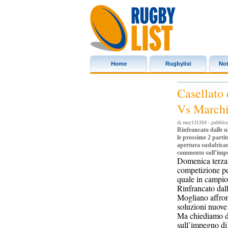
Home
Rugbylist
Not
Rugbylist
Casellato
Vs Marchi
di easy131264 - pubblic
Rinfrancato dalle ul
le prossime 2 partit
apertura sudafrica
commento sull’imp
Domenica terza 
competizione pe
quale in campio
Rinfrancato dalle
Mogliano affront
soluzioni nuove 
Ma chiediamo d
sull’impegno d