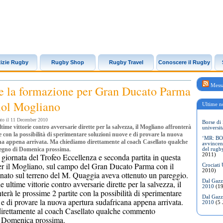
izie Rugby
Rugby Shop
Rugby Travel
Conoscere il Rugby
Messa
 e la formazione per Gran Ducato Parma
ol Mogliano
Ultime no
ato il 11 December 2010
Borse di 
time vittorie contro avversarie dirette per la salvezza, il Mogliano affronterà
universit
e con la possibilità di sperimentare soluzioni nuove e di provare la nuova
‘MR: BON
na appena arrivata. Ma chiediamo direttamente al coach Casellato qualche
avvincen
egno di Domenica prossima.
del rugb
2011)
giornata del Trofeo Eccellenza e seconda partita in questa
r il Mogliano, sul campo del Gran Ducato Parma con il
Crociati
2010)
nato sul terreno del M. Quaggia aveva ottenuto un pareggio.
Dal Gazze
 ultime vittorie contro avversarie dirette per la salvezza, il
2010
(19
erà le prossime 2 partite con la possibilità di sperimentare
Dal Gazze
e di provare la nuova apertura sudafricana appena arrivata.
2010
(5 
irettamente al coach Casellato qualche commento
i Domenica prossima.