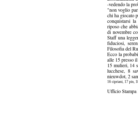
-vedendo la pro
"non voglio par
chi ha giocato 
conquistarsi la
riposo che abbi
di novembre con
Staff una legge
fiduciosi, sere
Filosofia del R
Ecco la probab
alle 15 presso 
15 mulieri, 14 s
lucchese, 8 sa
nieuwdot, 2 sa
16 cipriani, 17 pin, 
Ufficio Stampa