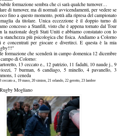
babile formazione sembra che ci sarà qualche turnover…
lare di turnover, ma di normali avvicendamenti, per vedere se
poco fino a questo momento, potrà alla ripresa del campionato
 maglia da titolare. Unica eccezzione è il doppio turno di
amo concesso a Stanfill, visto che è appena tornato dal Tour
 la nazionale degli Stati Uniti e abbiamo constatato con lo
ra stanchezza più psicologica che fisica. Andiamo a Colorno
ni e concentrati per giocare e divertirci. E questa è la mia
ugby!!!"
ile formazione che scenderà in campo domenica 12 dicembre
il campo di Colorno:
artoretto, 13 ceccato e., 12 patrizio, 11 fadalti, 10 naude j., 9
viozzi, 7 burman, 6 candiago, 5 minello, 4 pavanello, 3
mmons, 1 ceneda
18 ceccato a., 19 maso, 20 simion, 21 orlando, 22 gerotto, 23 lambre
 Rugby Mogliano