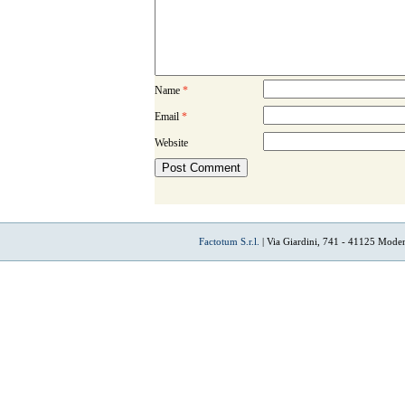
Name
*
Email
*
Website
Factotum S.r.l.
| Via Giardini, 741 - 41125 Mode