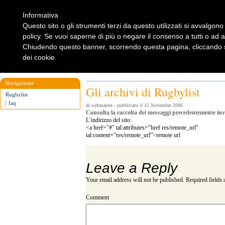
Informativa
Questo sito o gli strumenti terzi da questo utilizzati si avvalgono 
policy. Se vuoi saperne di più o negare il consenso a tutti o ad 
Chiudendo questo banner, scorrendo questa pagina, cliccando su
dei cookie.
Home
Rugbylist
Notizie Rugby
Rugby Shop
Rugbylist
Navigazione
Gli archivi di Rugbylist
Rugbylist
faq
di webmaster - pubblicato il 15 November 2006
Consulta la raccolta dei messaggi precedentemente invia
L’indirizzo del sito:
<a href="#" tal:attributes="href res/remote_url"
tal:content=”res/remote_url”>remote url
Leave a Reply
Your email address will not be published.
Required fields
Comment