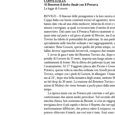
COPPA ITALIA
Al Benetton il derby-finale con il Petrarca
La legge di Goosen
ROVIGO – Il blasone delle protagoniste e la loro storica ri
Coppa Italia con buoni contenuti tecnici ed agonistici, inv
hanno dato vita ad una sfida mediocre, infarcita di errori e di
misura i trevigiani, ai quali va riconosciuto il merito di a
manovriero. Dal canto suo il Petrarca Padova raramente si 
quasi tutta sul pack e sul gioco al piede di Mercier, ma il 
Treviso ha ridotto le potenzialità dei padovani. In una partit
specialmente nelle mischie ordinate e nei raggruppamenti, a 
calciatori. Bene Goosen, specie quello del primo tempo, con
fallito diverse opportunità favorevoli, compresi due tentativ
L’avvio di gara è tutto del Benetton Treviso che, dopo es
penalty di Goosen da 35 metri, imposta una lunga azione a 
cambiamenti di fronte. Ma la difesa dei padovani fa per in
l’avanzamento. Al 17’ Faggiotto placca alto Picone e Goose
Petrarca, questa volta in mischia ordinata con Ansell pesca
Treviso, sempre con i piedi di Goosen, di allungare. I bian
ma al 24’, dopo una bella iniziativa degli avanti, mettono M
un bel drop da 30 metri. La reazione del Benetton Treviso 
azioni di Mulieri che viene fermato a pochi passi dalla meta.
tempo.
La ripresa inizia con un Petrarca più convinto e nel giro 
confezionano due azioni molto pericolose. Sul secondo aff
mischia chiusa, ben sostenuta da Bezzati, si crea un raggru
trevigiana dove il più rapido e deciso è Repetto che raccogli
trasformazione diMercier, che poteva valere il sorpasso, va
potesse sbloccare il match, ma così non è stato. Anzi sono a