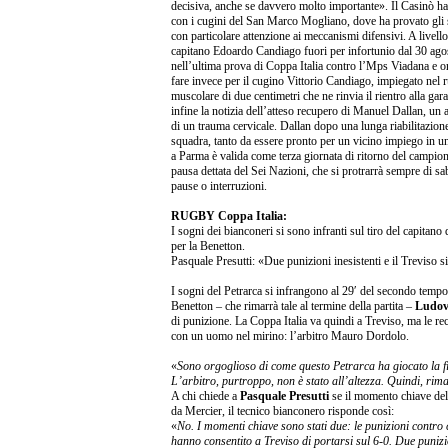
decisiva, anche se davvero molto importante». Il Casinò ha 
con i cugini del San Marco Mogliano, dove ha provato gli 
con particolare attenzione ai meccanismi difensivi. A livello
capitano Edoardo Candiago fuori per infortunio dal 30 agos
nell’ultima prova di Coppa Italia contro l’Mps Viadana e 
fare invece per il cugino Vittorio Candiago, impiegato nel r
muscolare di due centimetri che ne rinvia il rientro alla gar
infine la notizia dell’atteso recupero di Manuel Dallan, un a
di un trauma cervicale. Dallan dopo una lunga riabilitazione
squadra, tanto da essere pronto per un vicino impiego in u
a Parma è valida come terza giornata di ritorno del campion
pausa dettata del Sei Nazioni, che si protrarrà sempre di s
pause o interruzioni.
RUGBY Coppa Italia:
I sogni dei bianconeri si sono infranti sul tiro del capitano
per la Benetton.
Pasquale Presutti: «Due punizioni inesistenti e il Treviso si
I sogni del Petrarca si infrangono al 29′ del secondo tempo
Benetton – che rimarrà tale al termine della partita –
Ludovi
di punizione. La Coppa Italia va quindi a Treviso, ma le re
con un uomo nel mirino: l’arbitro Mauro Dordolo.
«
Sono orgoglioso di come questo Petrarca ha giocato la fi
L’arbitro, purtroppo, non è stato all’altezza. Quindi, rim
A chi chiede a
Pasquale Presutti
se il momento chiave dell
da Mercier, il tecnico bianconero risponde così:
«
No. I momenti chiave sono stati due: le punizioni contro c
hanno consentito a Treviso di portarsi sul 6-0. Due punizio