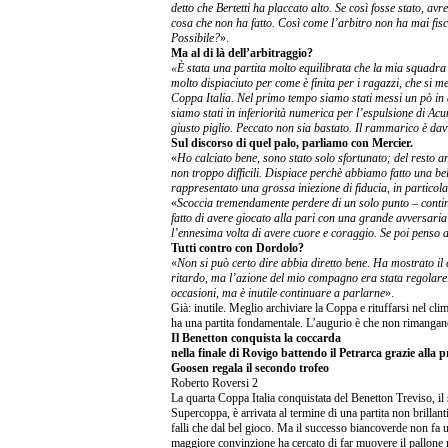
detto che Bertetti ha placcato alto. Se così fosse stato, avr
cosa che non ha fatto. Così come l’arbitro non ha mai fisc
Possibile?
».
Ma al di là dell’arbitraggio?
«È stata una partita molto equilibrata che la mia squadra
molto dispiaciuto per come è finita per i ragazzi, che si m
Coppa Italia. Nel primo tempo siamo stati messi un pò in 
siamo stati in inferiorità numerica per l’espulsione di Acu
giusto piglio. Peccato non sia bastato. Il rammarico è da
Sul discorso di quel palo, parliamo con Mercier.
«
Ho calciato bene, sono stato solo sfortunato; del resto an
non troppo difficili. Dispiace perchè abbiamo fatto una be
rappresentato una grossa iniezione di fiducia, in particola
«
Scoccia tremendamente perdere di un solo punto – contin
fatto di avere giocato alla pari con una grande avversari
l’ennesima volta di avere cuore e coraggio. Se poi penso
Tutti contro con Dordolo?
«
Non si può certo dire abbia diretto bene. Ha mostrato il 
ritardo, ma l’azione del mio compagno era stata regolare
occasioni, ma è inutile continuare a parlarne
».
Già: inutile. Meglio archiviare la Coppa e rituffarsi nel cl
ha una partita fondamentale. L’augurio è che non rimangan
Il Benetton conquista la coccarda
nella finale di Rovigo battendo il Petrarca grazie alla 
Goosen regala il secondo trofeo
Roberto Roversi 2
La quarta Coppa Italia conquistata del Benetton Treviso, il
Supercoppa, è arrivata al termine di una partita non brillanti
falli che dal bel gioco. Ma il successo biancoverde non fa u
maggiore convinzione ha cercato di far muovere il pallone n