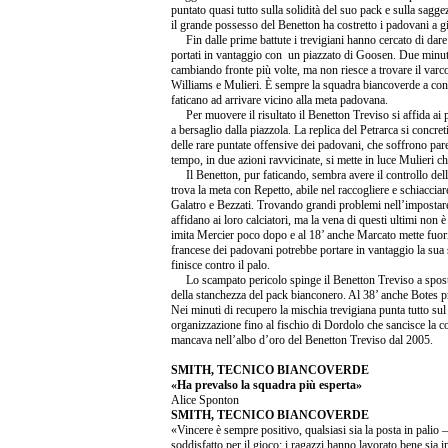
puntato quasi tutto sulla solidità del suo pack e sulla sagge
il grande possesso del Benetton ha costretto i padovani a 
Fin dalle prime battute i trevigiani hanno cercato di dare v
portati in vantaggio con un piazzato di Goosen. Due minuti 
cambiando fronte più volte, ma non riesce a trovare il varco
Williams e Mulieri. È sempre la squadra biancoverde a cond
faticano ad arrivare vicino alla meta padovana.
Per muovere il risultato il Benetton Treviso si affida ai p
a bersaglio dalla piazzola. La replica del Petrarca si concre
delle rare puntate offensive dei padovani, che soffrono parec
tempo, in due azioni ravvicinate, si mette in luce Mulieri c
Il Benetton, pur faticando, sembra avere il controllo della
trova la meta con Repetto, abile nel raccogliere e schiacciar
Galatro e Bezzati. Trovando grandi problemi nell’impostare i
affidano ai loro calciatori, ma la vena di questi ultimi non 
imita Mercier poco dopo e al 18’ anche Marcato mette fuor
francese dei padovani potrebbe portare in vantaggio la sua 
finisce contro il palo.
Lo scampato pericolo spinge il Benetton Treviso a spostar
della stanchezza del pack bianconero. Al 38’ anche Botes pro
Nei minuti di recupero la mischia trevigiana punta tutto su
organizzazione fino al fischio di Dordolo che sancisce la co
mancava nell’albo d’oro del Benetton Treviso dal 2005.
SMITH, TECNICO BIANCOVERDE
«Ha prevalso la squadra più esperta»
Alice Sponton
SMITH, TECNICO BIANCOVERDE
«Vincere è sempre positivo, qualsiasi sia la posta in pal
soddisfatto per il gioco: i ragazzi hanno lavorato bene sia in