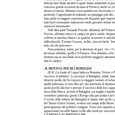
delicata fase finale durante la quale hanno mantenuto il po
concesso grandi occasioni da meta al Petrarca, anche se cr
alcune occasioni: abbiamo corso quando non dovevamo e spr
perdendo l’opportunità di realizzare un punteggio più alto. A
fatta anche la maggior esperienza nel disputare gare impor
stati bravi nonostante mancassero molti giocatori titolari d
numerosi infortunati».
Dall’altra parte Pasquale Presutti, allenatore del Petrarca
Treviso, abbiamo messo in campo un gioco simile, disputa
sofferto in mischia chiusa e in qualche occasione in mischi
dalla piazzola. Fermare Goosen, inoltre, non era facile. Sia
tutto ciò che potevano».
Nota polemica, infine, per la direzione di gara: «Se c’è 
decisione arbitrale, quella è il Petrarca. Non abbiamo certo 
direttore,ma in una finale avrei preferito maggiore attenzion
fatti in campo».
IL MOTIVO: POCHI I RODIGINI
(R.R.) La finale di Coppa Italia tra Benetton Treviso e P
successo di pubblico. Le presenze al Battaglini, infatti, han
tifoserie quella che ha risposto in maggior numero al richi
quella padovana, se non altro per una questione di distanza
anche perché alla fine è arrivato il successo della loro squad
tifosi della Marca, arrivati al Battaglini con maglie e bandie
sostenitori padovani, giunti a Rovigo alla spicciolata e per
d’occhio delle tribune del Battaglini lo hanno dato anche i gio
del Torneo Enrico Suriani, svoltosi sul campo della Monti. 
partecipazione del pubblico rodigino. Forse non sapendo per
appassionati rossoblù hanno scelto altri modi per trascorre
LA FINALE AL BATTAGLINI