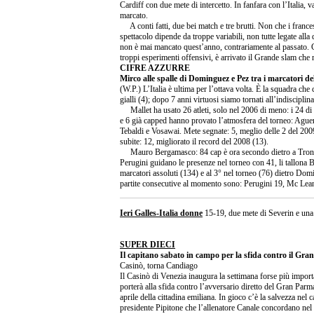
Cardiff con due mete di intercetto. In fanfara con l’Italia, v
marcato.
A conti fatti, due bei match e tre brutti. Non che i francesi 
spettacolo dipende da troppe variabili, non tutte legate alla
non è mai mancato quest’anno, contrariamente al passato. Co
troppi esperimenti offensivi, è arrivato il Grande slam ch
CIFRE AZZURRE
Mirco alle spalle di Dominguez e Pez tra i marcatori d
(W.P.) L’Italia è ultima per l’ottava volta. È la squadra ch
gialli (4); dopo 7 anni virtuosi siamo tornati all’indisciplin
Mallet ha usato 26 atleti, solo nel 2006 di meno: i 24 di
e 6 già capped hanno provato l’atmosfera del torneo: Agu
Tebaldi e Vosawai. Mete segnate: 5, meglio delle 2 del 20
subite: 12, migliorato il record del 2008 (13).
Mauro Bergamasco: 84 cap è ora secondo dietro a Tronc
Perugini guidano le presenze nel torneo con 41, li tallona 
marcatori assoluti (134) e al 3° nel torneo (76) dietro Do
partite consecutive al momento sono: Perugini 19, Mc Lean
Ieri Galles-Italia donne
15-19, due mete di Severin e una
SUPER DIECI
Il capitano sabato in campo per la sfida contro il Gr
Casinò, torna Candiago
Il Casinò di Venezia inaugura la settimana forse più importa
porterà alla sfida contro l’avversario diretto del Gran Parm
aprile della cittadina emiliana. In gioco c’è la salvezza nel
presidente Pipitone che l’allenatore Canale concordano nel 