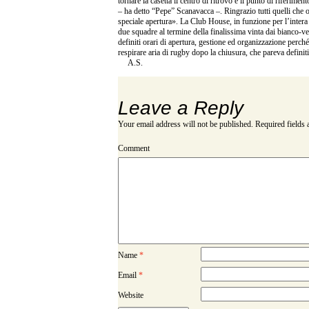
tornare la casetta il centro di ritrovo e il punto di riferimen
– ha detto “Pepe” Scanavacca –. Ringrazio tutti quelli che 
speciale apertura». La Club House, in funzione per l’intera g
due squadre al termine della finalissima vinta dai bianco-v
definiti orari di apertura, gestione ed organizzazione perché
respirare aria di rugby dopo la chiusura, che pareva defini
A.S.
Leave a Reply
Your email address will not be published.
Required fields
Comment
Name
*
Email
*
Website