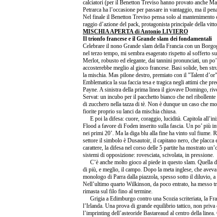
calciatori (per il Benetton Treviso hanno provato anche Mar
Petrarca ha l’occasione per passare in vantaggio, ma il pena
Nel finale il Benetton Treviso pensa solo al mantenimento d
raggio d’azione del pack, protagonista principale della vitto
MISCHIA APERTA di Antonio LIVIERO
Il trionfo francese e il Grande slam dei fondamentali
Celebrare il nono Grande slam della Francia con un Borgogn
nel terzo tempo, mi sembra esagerato rispetto al sofferto s
Merlot, robusto ed elegante, dai tannini pronunciati, un po’
accosterebbe meglio al gioco francese. Basi solide, ben strut
la mischia. Mas pilone destro, premiato con il "Talent d’or"
Emblematica la sua faccia tesa e tragica negli attimi che pr
Payne. A sinistra della prima linea il giovave Domingo, rive
Servat: un incubo per il pacchetto bianco che nel ribollente 
di zucchero nella tazza di tè. Non è dunque un caso che mo
fiorite proprio su lanci da mischia chiusa.
E poi la difesa: cuore, coraggio, lucidità. Capitola all’i
Flood a favore di Foden inserito sulla fascia. Un po’ più int
nei primi 20’. Ma la diga blu alla fine ha vinto sul fiume. 
settore il simbolo è Dusautoir, il capitano nero, che placca 
carattere, la difesa nel corso delle 5 partite ha mostrato un
sistemi di opposizione: rovesciata, scivolata, in pressione.
C’è anche molto gioco al piede in questo slam. Quella di
di più, e meglio, il campo. Dopo la meta inglese, che aveva 
monologo di Parra dalla piazzola, spesso sotto il diluvio, a
Nell’ultimo quarto Wilkinson, da poco entrato, ha messo tra i
rimasta sul filo fino al termine.
Grigia a Edimburgo contro una Scozia scriteriata, la Franc
l’Irlanda. Una prova di grande equilibrio tattico, non priv
l’imprinting dell’asteoride Bastareaud al centro della linea.