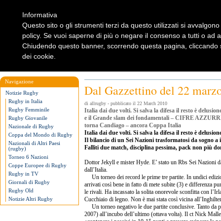
Informativa
Questo sito o gli strumenti terzi da questo utilizzati si avvalgono 
policy. Se vuoi saperne di più o negare il consenso a tutti o ad 
Chiudendo questo banner, scorrendo questa pagina, cliccando su
dei cookie.
Home
Rugbylist
Notizie Rugby
Rugby Shop
Rugbylist
Navigazione
Dal Gazzettino del 22 marz
Notizie Rugby
Rugby in Italia
di allrugby - pubblicato il 22 March 2010
Rugby Femminile
Italia dai due volti. Si salva la difesa il resto è delu
e il Grande slam dei fondamentali – CIFRE AZZURRE 
Rugby Giovanile
torna Candiago – ancora Coppa Italia
Nazionale di Rugby
Italia dai due volti. Si salva la difesa il resto è delusion
Coppa del Mondo di Rugby
Il bilancio di un Sei Nazioni trasformatosi da sogno a
Nazionali di Altri Paesi
Falliti due match, disciplina pessima, pack non più d
(rugby)
Torneo 6 Nazioni
Dottor Jekyll e mister Hyde. E’ stato un Rbs Sei Nazioni d
Coppe Europee di Rugby
dall’Italia.
Rugby in TV
Un torneo dei record le prime tre partite. In undici edizio
Giornali di Rugby
arrivati così bene in fatto di mete subite (3) e differenza pun
Rugby Old
le rivali. Ha incassato la solita onorevole sconfitta con l’Ir
Notizie Altri Rugby
Cucchiaio di legno. Non è mai stata così vicina all’Inghilter
Un torneo negativo le due partite conclusive. Tanto da p
2007) all’incubo dell’ultimo (ottava volta). Il ct Nick Mallett