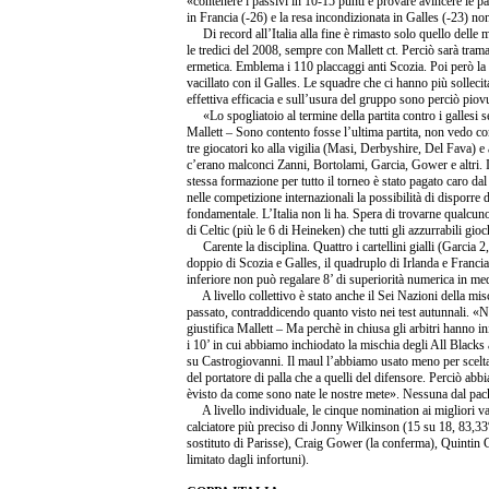
«contenere i passivi in 10-15 punti e provare avincere le par
in Francia (-26) e la resa incondizionata in Galles (-23) non
Di record all’Italia alla fine è rimasto solo quello delle 
le tredici del 2008, sempre con Mallett ct. Perciò sarà tram
ermetica. Emblema i 110 placcaggi anti Scozia. Poi però la s
vacillato con il Galles. Le squadre che ci hanno più sollecit
effettiva efficacia e sull’usura del gruppo sono perciò piovu
«Lo spogliatoio al termine della partita contro i gallesi
Mallett – Sono contento fosse l’ultima partita, non vedo co
tre giocatori ko alla vigilia (Masi, Derbyshire, Del Fava) 
c’erano malconci Zanni, Bortolami, Garcia, Gower e altri. Il
stessa formazione per tutto il torneo è stato pagato caro d
nelle competizione internazionali la possibilità di disporre di
fondamentale. L’Italia non li ha. Spera di trovarne qualcun
di Celtic (più le 6 di Heineken) che tutti gli azzurrabili gi
Carente la disciplina. Quattro i cartellini gialli (Garcia
doppio di Scozia e Galles, il quadruplo di Irlanda e Franci
inferiore non può regalare 8’ di superiorità numerica in medi
A livello collettivo è stato anche il Sei Nazioni della mi
passato, contraddicendo quanto visto nei test autunnali. «
giustifica Mallett – Ma perchè in chiusa gli arbitri hanno in
i 10’ in cui abbiamo inchiodato la mischia degli All Blacks
su Castrogiovanni. Il maul l’abbiamo usato meno per scelta, 
del portatore di palla che a quelli del difensore. Perciò abb
èvisto da come sono nate le nostre mete». Nessuna dal pack, 
A livello individuale, le cinque nomination ai migliori 
calciatore più preciso di Jonny Wilkinson (15 su 18, 83,
sostituto di Parisse), Craig Gower (la conferma), Quintin 
limitato dagli infortuni).