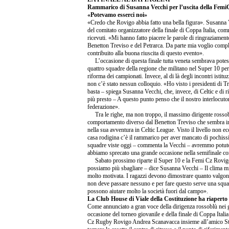
Rammarico di Susanna Vecchi per l’uscita della Femi
«Potevamo esserci noi»
«Credo che Rovigo abbia fatto una bella figura». Susanna 
del comitato organizzatore della finale di Coppa Italia, c
ricevuti. «Mi hanno fatto piacere le parole di ringraziamento 
Benetton Treviso e del Petrarca. Da parte mia voglio comp
contribuito alla buona riuscita di questo evento».
L’occasione di questa finale tutta veneta sembrava potesse
quattro squadre della regione che militano nel Super 10 per 
riforma dei campionati. Invece, al di là degli incontri istit
non c’è stato nessun colloquio. «Ho visto i presidenti di Tr
basta – spiega Susanna Vecchi, che, invece, di Celtic e di 
più presto – A questo punto penso che il nostro interlocuto
federazione».
Tra le righe, ma non troppo, il massimo dirigente rossobl
comportamento diverso dal Benetton Treviso che sembra int
nella sua avventura in Celtic League. Visto il livello non ecc
casa rodigina c’è il rammarico per aver mancato di pochissi
squadre viste oggi – commenta la Vecchi – avremmo potuto
abbiamo sprecato una grande occasione nella semifinale con
Sabato prossimo riparte il Super 10 e la Femi Cz Rovigo
possiamo più sbagliare – dice Susanna Vecchi – Il clima 
molto motivata. I ragazzi devono dimostrare quanto valgon
non deve passare nessuno e per fare questo serve una squad
possono aiutare molto la società fuori dal campo».
La Club House di Viale della Costituzione ha riaperto i
Come annunciato a gran voce della dirigenza rossoblù nei gio
occasione del torneo giovanile e della finale di Coppa Italia
Cz Rugby Rovigo Andrea Scanavacca insieme all’amico Stef