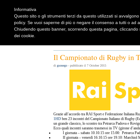
Informativa
Questo sito o gli strumenti terzi da questo utilizzati si avvalgono 
policy. Se vuoi saperne di più o negare il consenso a tutti o ad 
Chiudendo questo banner, scorrendo questa pagina, cliccando su
dei cookie.
Home
Rugbylist
Notizie Rugby
Rugby Shop
Rugbylist
Il Campionato di Rugby in 
di
gsonego
- pubblicato il 7 October 2015
Grazie all’accordo tra RAI Sport e Federazione Italiana 
1HD
ben 23 incontri del Campionato Italiano di Rugby (Ecc
un grande classico, lo scontro tra Petrarca Padova e Rovigo 
Ecco quali incontri saranno trasmessi in TV (girone d’anda
I giornata – sabato 10.10.15 ore 15.00: Petrarca 
II giornata – venerdì 16.10.15 ore 19.10: Marchio