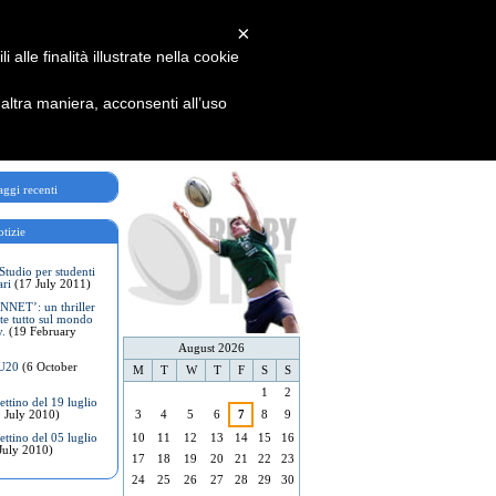
×
alle finalità illustrate nella cookie
ltra maniera, acconsenti all’uso
Storie di Rugby
ggi recenti
tizie
Studio per studenti
ari
(17 July 2011)
NET’: un thriller
te tutto sul mondo
y.
(19 February
August 2026
 U20
(6 October
M
T
W
T
F
S
S
1
2
ttino del 19 luglio
 July 2010)
3
4
5
6
7
8
9
ttino del 05 luglio
10
11
12
13
14
15
16
July 2010)
17
18
19
20
21
22
23
24
25
26
27
28
29
30