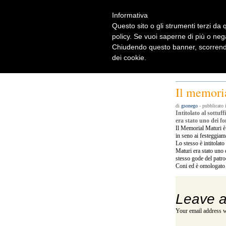
Informativa
Questo sito o gli strumenti terzi da q
policy. Se vuoi saperne di più o neg
Chiudendo questo banner, scorrendo
dei cookie.
Home
Rugbylist
Not
Rugbylist
Il memori
di
gsonego
- pubblicato 
Intitolato al sottu
era stato uno dei f
Il Memorial Maturi è
in seno ai festeggiam
Lo stesso è intitolat
Maturi era stato uno 
stesso gode del patro
Coni ed è omologato 
Leave a
Your email address w