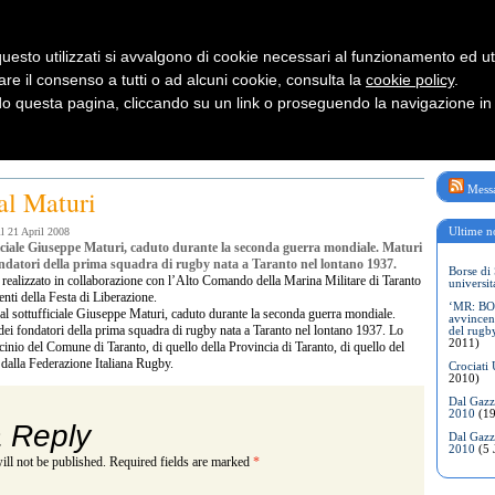
uesto utilizzati si avvalgono di cookie necessari al funzionamento ed utili 
are il consenso a tutti o ad alcuni cookie, consulta la
cookie policy
.
 questa pagina, cliccando su un link o proseguendo la navigazione in a
izie Rugby
Rugby Shop
Rugby Travel
Conoscere il Rugby
Messa
al Maturi
Ultime no
il 21 April 2008
fficiale Giuseppe Maturi, caduto durante la seconda guerra mondiale. Maturi
ondatori della prima squadra di rugby nata a Taranto nel lontano 1937.
Borse di 
 realizzato in collaborazione con l’Alto Comando della Marina Militare di Taranto
universit
enti della Festa di Liberazione.
‘MR: BON
o al sottufficiale Giuseppe Maturi, caduto durante la seconda guerra mondiale.
avvincen
dei fondatori della prima squadra di rugby nata a Taranto nel lontano 1937. Lo
del rugb
2011)
cinio del Comune di Taranto, di quello della Provincia di Taranto, di quello del
dalla Federazione Italiana Rugby.
Crociati
2010)
Dal Gazze
2010
(19
 Reply
Dal Gazze
2010
(5 
ill not be published.
Required fields are marked
*