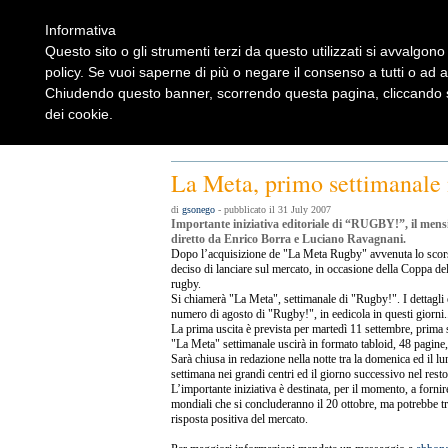
Informativa
Questo sito o gli strumenti terzi da questo utilizzati si avvalgono 
policy. Se vuoi saperne di più o negare il consenso a tutti o ad 
Chiudendo questo banner, scorrendo questa pagina, cliccando su
dei cookie.
Home
Rugbylist
Notizie Rugby
Rugby Shop
Rugbylist
La Meta, primo settimanale
di
gsonego
- pubblicato il 31 July 2007
Importante iniziativa editoriale di “RUGBY!”, il mensil
diretto da Enrico Borra e Luciano Ravagnani.
Dopo l’acquisizione de "La Meta Rugby" avvenuta lo scorso
deciso di lanciare sul mercato, in occasione della Coppa de
rugby.
Si chiamerà "La Meta", settimanale di "Rugby!". I dettagli 
numero di agosto di "Rugby!", in eedicola in questi giorni.
La prima uscita è prevista per martedì 11 settembre, prima 
"La Meta" settimanale uscirà in formato tabloid, 48 pagine,
Sarà chiusa in redazione nella notte tra la domenica ed il lun
settimana nei grandi centri ed il giorno successivo nel resto 
L’importante iniziativa è destinata, per il momento, a forni
mondiali che si concluderanno il 20 ottobre, ma potrebbe 
risposta positiva del mercato.