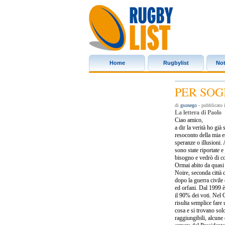
Home
Rugbylist
Not
Rugbylist
PER SOG
di
gsonego
- pubblicato
La lettera di Paolo
Ciao amico,
a dir la verità ho gi
resoconto della mia e
speranze o illusioni. 
sono state riportate e
bisogno e vedrò di c
Ormai abito da quasi 
Noire, seconda città de
dopo la guerra civile
ed orfani. Dal 1999 è
il 90% dei voti. Nel 
risulta semplice fare
cosa e si trovano solo
raggiungibili, alcune 