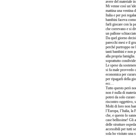
avere del materiale in
Mi venne così un’ide
mattina una ventina 
Italia e per poi regal
bambini faceva comod
farli giocare con la 
che correvano e si di
un pallone schiaccia
Da quel giorno decisi
parecchi mesi e il gr
perché purtroppo ne h
tanti bambini e non po
alla propria famiglia
soprattutto condivid
Le spese da sostener
si fa male provvedo c
economica per curarsi
per ripagarli della gi
ecc…
Tutto questo però non
non è nulla di materi
potrei da solo curare
riscontro oggettivo,
Molti di loro non han
l’Europa, l’Italia, l
che, e questo lo sann
case bellissime! Gli 
delle strutture ospeda
accessibili per tutti 
sola ho visitato una 