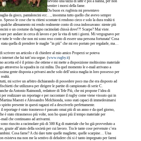
bevono una tazza di latte e poi a nanna, per non
sentire i morsi della fame.
Da buon ex rugbista mi presentavo
maglia da gioco, pantaloncini ecc…, insomma tutto quello che avevo sempre
. Spesso le cose che tu ritieni scontate ti rendono cieco e solo la dura realtà ti
o qualche allenamento mi rendo realmente conto di cosa indossavano: niente più
loncini o un costume da bagno racimolati chissà dove!?! Scarpe? Mai viste.
are per andare in cerca di lavoro e per la vita di tutti i giorni. Mi vergognavo per
r tutte le volte che non mi sono reso conto di essere una persona fortunata! Cosa
 stata quella di prendere le maglie "in più" che mi ero portato per regalarle, ma…
di scrivere un articolo e di chiedere al mio amico Properzi se poteva
 internet che lui tutt’ora segue. (
www.rugby.it
)
 accetta ed è il primo che ottiene e mi mette a disposizione moltissimo materiale
go attraverso la squadra in cui milita. Da quel momento le e-mail arrivano a
issima gente disposta a privarsi anche solo dell’unica maglia in loro possesso per
 realtà.
 tutti, mi scrive un arbitro dichiarando di possedere poco ma che era disposto ad
ischietti che utilizzava per dirigere le partite di campionato di serie C.
o anche da Antonio Raimondi, redattore di Tele Più, che mi propone l’idea di
ti per realizzare un reportage e per raccontare il rugby come viene vissuto qui in
, Martina Maestri e Alessandro Melchionda, sono stati capaci di immedesimarsi
spirito presente in questi ragazzi ed a descriverlo perfettamente.
 il reportage è stato trasmesso è passato omai più di un anno e da quel giorno,
che è stato ritrasmesso più volte, non ho quasi più il tempo materiale per
 e-mail che continuano ad arrivarmi.
sono riuscito a racimolare più di 500 Kg di materiale che ho già provveduto a
ire, grazie all’aiuto della società per cui lavoro. Tra le tante cose pervenute c’era
ambini. Cosa farne? A chi dare tutte quelle magliette, quelle scarpine… Una
n esisteva ma non me la sentivo di deludere chi si è tanto impegnato per farmi