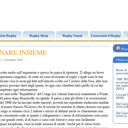
izie Rugby
Rugby Shop
Rugby Travel
Conoscere il Rugby
Messa
NARE INSIEME
Ultime no
 il 1 November 2002
Borse di 
à scritto molto sull’argomento e spesso ho paura di ripetermi. Ti allego un breve
universit
sperienza congolese, di come mi sono avvicinato al rugby e quali sono le mie
‘MR: BON
Alcune cose le avrai già lette nell’articolo scritto sul Corriere della Sera, altre non
avvincen
 penso possano darti degli spunti, in ogni caso chiedimi tutto quello di cui hai
del rugb
2011)
ompletare ogni informazione.
tre anni nella "Repubblica" del Congo (ex colonia francese) esattamente a Pointe
Crociati
2010)
l paese dopo Brazzaville, la capitale. Il paese a tutti gli effetti è in ricostruzione
 del 1998 che ha lasciato molte macerie, povertà ma soprattutto moltissimi mutilati
Dal Gazze
 al potere Sassou NGuesso che di recente ha stravinto le ultime elezioni con quasi
2010
(19
Congo si stimano circa 2 milioni e mezzo di abitanti anche se chiaramente non
Dal Gazze
 un censimento reale in quanto i collegamenti e i mezzi di informazione sono poca
2010
(5 
 nei grandi centri, al di fuori ci sono solo foreste e zone non facilmente
quasi inesplorate, visto la totale assenza di strade. Anche per le stesse forze