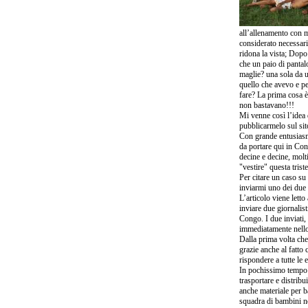
all’allenamento con 
considerato necessario
ridona la vista; Dop
che un paio di panta
maglie? una sola da us
quello che avevo e pe
fare? La prima cosa è
non bastavano!!!
Mi venne così l’idea 
pubblicarmelo sul sito
Con grande entusiasmo
da portare qui in Con
decine e decine, molt
"vestire" questa triste
Per citare un caso su
inviarmi uno dei due f
L’articolo viene lett
inviare due giornalis
Congo. I due inviati
immediatamente nello 
Dalla prima volta che
grazie anche al fatto 
rispondere a tutte le
In pochissimo tempo 
trasportare e distribu
anche materiale per b
squadra di bambini no