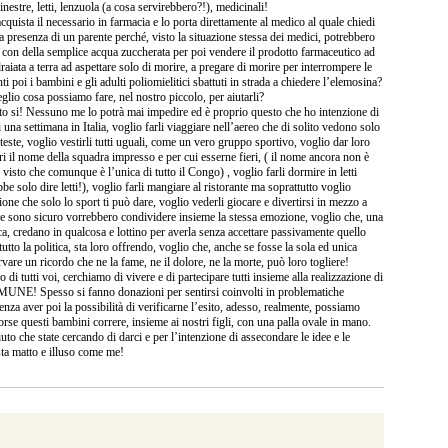
nestre, letti, lenzuola (a cosa servirebbero?!), medicinali!
acquista il necessario in farmacia e lo porta direttamente al medico al quale chiedi
la presenza di un parente perché, visto la situazione stessa dei medici, potrebbero
a con della semplice acqua zuccherata per poi vendere il prodotto farmaceutico ad
raiata a terra ad aspettare solo di morire, a pregare di morire per interrompere le
i poi i bambini e gli adulti poliomielitici sbattuti in strada a chiedere l’elemosina?
lio cosa possiamo fare, nel nostro piccolo, per aiutarli?
o si! Nessuno me lo potrà mai impedire ed è proprio questo che ho intenzione di
i una settimana in Italia, voglio farli viaggiare nell’aereo che di solito vedono solo
teste, voglio vestirli tutti uguali, come un vero gruppo sportivo, voglio dar loro
i il nome della squadra impresso e per cui esserne fieri, ( il nome ancora non è
 visto che comunque è l’unica di tutto il Congo) , voglio farli dormire in letti
be solo dire letti!), voglio farli mangiare al ristorante ma soprattutto voglio
ione che solo lo sport ti può dare, voglio vederli giocare e divertirsi in mezzo a
he sono sicuro vorrebbero condividere insieme la stessa emozione, voglio che, una
ica, credano in qualcosa e lottino per averla senza accettare passivamente quello
tutto la politica, sta loro offrendo, voglio che, anche se fosse la sola ed unica
vare un ricordo che ne la fame, ne il dolore, ne la morte, può loro togliere!
di tutti voi, cerchiamo di vivere e di partecipare tutti insieme alla realizzazione di
! Spesso si fanno donazioni per sentirsi coinvolti in problematiche
enza aver poi la possibilità di verificarne l’esito, adesso, realmente, possiamo
orse questi bambini correre, insieme ai nostri figli, con una palla ovale in mano.
uto che state cercando di darci e per l’intenzione di assecondare le idee e le
sta matto e illuso come me!