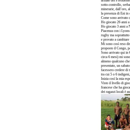
armate del President
sotto-controllo, serba
minerarie, dall’oro, a
la presenza di Eni in
Come sono arrivato q
Ho giocato 26 anni a 
Ho giocato 3 anni a 
Piacenza con i Lyons 
rugby ma soprattutto 
e provato a cambiare l
Mi sono così reso dis
proposto il Congo, p
Sono arrivato qui in
circa 6 mesi) mi sono 
almeno qualcuno che 
presentato, un sabato
facessero credere di 
tra cui 5 o 6 indigeni,
Inizia così la mia esp
Visto il livello di gi
francese che ha gioca
dei ragazzi locali è 