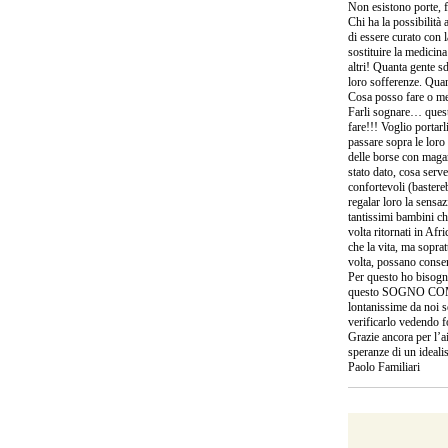
Non esistono porte, fi
Chi ha la possibilità 
di essere curato con 
sostituire la medicin
altri! Quanta gente sd
loro sofferenze. Quant
Cosa posso fare o meg
Farli sognare… quest
fare!!! Voglio portarl
passare sopra le loro 
delle borse con magar
stato dato, cosa serve
confortevoli (bastereb
regalar loro la sensaz
tantissimi bambini c
volta ritornati in Afr
che la vita, ma soprat
volta, possano conser
Per questo ho bisogno 
questo SOGNO COMUNE
lontanissime da noi s
verificarlo vedendo f
Grazie ancora per l’ai
speranze di un ideali
Paolo Familiari