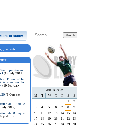
Storie di Rugby
ggi recenti
tizie
Studio per studenti
ari
(17 July 2011)
NET’: un thriller
te tutto sul mondo
y.
(19 February
August 2026
 U20
(6 October
M
T
W
T
F
S
S
1
2
ttino del 19 luglio
 July 2010)
3
4
5
6
7
8
9
ttino del 05 luglio
10
11
12
13
14
15
16
July 2010)
17
18
19
20
21
22
23
24
25
26
27
28
29
30