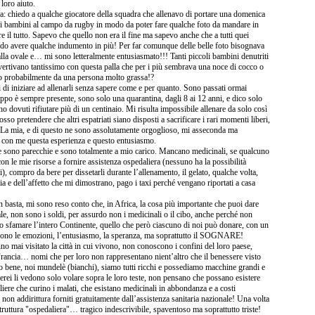
 loro aiuto.
a: chiedo a qualche giocatore della squadra che allenavo di portare una domenica
di bambini al campo da rugby in modo da poter fare qualche foto da mandare in
are il tutto. Sapevo che quello non era il fine ma sapevo anche che a tutti quei
o avere qualche indumento in più! Per far comunque delle belle foto bisognava
palla ovale e… mi sono letteralmente entusiasmato!!! Tanti piccoli bambini denutriti
vertivano tantissimo con questa palla che per i più sembrava una noce di cocco o
to probabilmente da una persona molto grassa!?
 di iniziare ad allenarli senza sapere come e per quanto. Sono passati ormai
uppo è sempre presente, sono solo una quarantina, dagli 8 ai 12 anni, e dico solo
o dovuti rifiutare più di un centinaio. Mi risulta impossibile allenare da solo così
sso pretendere che altri espatriati siano disposti a sacrificare i rari momenti liberi,
. La mia, e di questo ne sono assolutamente orgoglioso, mi asseconda ma
e con me questa esperienza e questo entusiasmo.
e sono parecchie e sono totalmente a mio carico. Mancano medicinali, se qualcuno
on le mie risorse a fornire assistenza ospedaliera (nessuno ha la possibilità
), compro da bere per dissetarli durante l’allenamento, il gelato, qualche volta,
oia e dell’affetto che mi dimostrano, pago i taxi perché vengano riportati a casa
 basta, mi sono reso conto che, in Africa, la cosa più importante che puoi dare
ale, non sono i soldi, per assurdo non i medicinali o il cibo, anche perché non
 o sfamare l’intero Continente, quello che però ciascuno di noi può donare, con un
 sono le emozioni, l’entusiasmo, la speranza, ma soprattutto il SOGNARE!
no mai visitato la città in cui vivono, non conoscono i confini del loro paese,
a Francia… nomi che per loro non rappresentano nient’altro che il benessere visto
o bene, noi mundelè (bianchi), siamo tutti ricchi e possediamo macchine grandi e
aerei li vedono solo volare sopra le loro teste, non pensano che possano esistere
liere che curino i malati, che esistano medicinali in abbondanza e a costi
se non addirittura forniti gratuitamente dall’assistenza sanitaria nazionale! Una volta
struttura "ospedaliera"… tragico indescrivibile, spaventoso ma soprattutto triste!