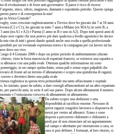
e ci sono luoghi che non possono raggiungere in quanto ritenute pericolose e non
toi di rivoluzionari e di forze anti-governative. Il paese è ricco di risorse
ll’argento, zinco, silicio, magnesio, diamanti e soprattutto petrolio. Questo spiega
 questo paese e di conseguenza la mia!
ui in Africa Centrale?
rugby, sono cresciuto rugbisticamente a Treviso dove ho giocato dai 7 ai 16 anni.
Novara (C2 e C1), ho giocato in tutto 7 anni a Milano (ex MAA) in serie B, a
5 anni (tra A1 e A2) e Parma (1 anno in B e uno in A2). Dopo tutti questi anni di
dopo aver capito che non potevo più dare qualcosa a livello agonistico ho deciso
a mia vita di tutti i giorni dando quindi anche una svolta a quella professionale.
ponibile per un’eventuale esperienza estera e la compagnia per cui lavoro mi ha
aese dove ora vivo.
 Congo il 4 Gennaio 2000 e dopo un primo periodo di ambientamento (durato
chiesto, visto la forza massiccia di espatriati francesi, se esistesse una squadra o
si allenasse con una palla ovale. Ottenuta qualche informazione mi sono
 pomeriggio, in un campo spelacchiato, senza pali e senza segni palpabili che
trovarsi di fronte ad un terreno d’allenamento e scopro una quindicina di ragazzi,
 correre e divertirsi dietro una palla ovale.
erienza rugbistica in questa terra primordiale ma tanto affascinante e ospitale.
oco, ho iniziato, quasi da subito, a dare consigli affiancandomi ad un altro espatriato
to, per parecchi anni, in serie A nel suo paese. Dopo alcuni allenamenti il numero
aumentato e l’entusiasmo cresceva di allenamento in allenamento.
Da subito scopro una dedizione e una
disponibilità al sacrificio enorme. Nessuno di
questi ragazzi congolesi lavorava o disponeva di
mezzi per venire ad allenarsi. Erano e sono
disposti a percorrere chilometri e chilometri a
piedi pur di non rinunciare ad un appuntamento
sul campo e altrettanto per ritornarsene a casa, se
casa si può definire. I fortunati, al loro ritorno, si