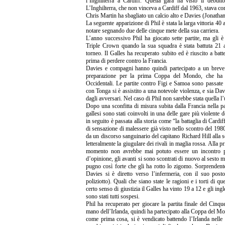
l’Inghilterra a Cardiff. Quella gara ha visto il debu
L’Inghilterra, che non vinceva a Cardiff dal 1963, stava c
Chris Martin ha sbagliato un calcio alto e Davies (Jonathan
La seguente apparizione di Phil è stata la larga vittoria 40 
notare segnando due delle cinque mete della sua carriera.
L’anno successivo Phil ha giocato sette partite, ma gli è 
Triple Crown quando la sua squadra è stata battuta 21 a 1
torneo. Il Galles ha recuperato subito ed è riuscito a bat
prima di perdere contro la Francia.
Davies e compagni hanno quindi partecipato a un breve
preparazione per la prima Coppa del Mondo, che ha v
Occidentali. Le partite contro Figi e Samoa sono passate 
con Tonga si è assistito a una notevole violenza, e sia D
dagli avversari. Nel caso di Phil non sarebbe stata quella l’
Dopo una sconfitta di misura subita dalla Francia nella p
gallesi sono stati coinvolti in una delle gare più violente d
in seguito è passata alla storia come “la battaglia di Cardiff
di sensazione di malessere già visto nello scontro del 198
da un discorso sanguinario del capitano Richard Hill alla 
letteralmente la giugulare dei rivali in maglia rossa. Alla p
momento non avrebbe mai potuto essere un incontro pi
d’opinione, gli avanti si sono scontrati di nuovo al sesto
pugno così forte che gli ha rotto lo zigomo. Sorprende
Davies si è diretto verso l’infermeria, con il suo pos
poliziotto). Quali che siano state le ragioni e i torti di q
certo senso di giustizia il Galles ha vinto 19 a 12 e gli 
sono stati tutti sospesi.
Phil ha recuperato per giocare la partita finale del Cinq
mano dell’Irlanda, quindi ha partecipato alla Coppa del Mo
come prima cosa, si è vendicato battendo l’Irlanda nelle f