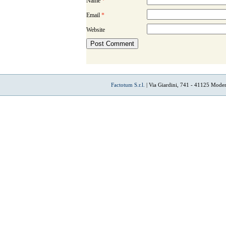
Name
*
Email
*
Website
Factotum S.r.l.
| Via Giardini, 741 - 41125 Mode