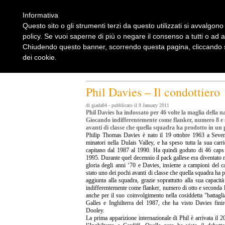
Informativa
Questo sito o gli strumenti terzi da questo utilizzati si avvalgono 
policy. Se vuoi saperne di più o negare il consenso a tutti o ad 
Chiudendo questo banner, scorrendo questa pagina, cliccando su
dei cookie.
Home
Rugbylist
Notizie Rugby
Rugby Shop
Rugbylist
Phil Davies – Il condottiero
di giada84 - pubblicato il 9 January 2011
Phil Davies ha indossato per 46 volte la maglia della naz
Giocando indifferentemente come flanker, numero 8 e se
avanti di classe che quella squadra ha prodotto in un
Philip Thomas Davies è nato il 19 ottobre 1963 a Seven 
minatori nella Dulais Valley, e ha speso tutta la sua carri
capitano dal 1987 al 1990. Ha quindi goduto di 46 caps c
1995. Durante quel decennio il pack gallese era diventato 
gloria degli anni ‘70 e Davies, insieme a campioni del c
stato uno dei pochi avanti di classe che quella squadra ha p
aggiunta alla squadra, grazie soprattutto alla sua capacit
indifferentemente come flanker, numero di otto e seconda l
anche per il suo coinvolgimento nella cosiddetta "battagli
Galles e Inghilterra del 1987, che ha visto Davies fini
Dooley.
La prima apparizione internazionale di Phil è arrivata il 2