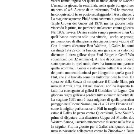
vecchi nemici inglesi nei quarti di finale, anche se Davie
L’avanti ha giocato la semifinale, nella quale i dragoni s
un netto 49 a 6. A causa di un infortunio, Phil ha mancato l
ha conquistato il terzo posto sconfiggendo l’Australia per 2
La stagione seguente Phil è stato costretto a guardare da
Triple Crown del Galles dal 1978, ma ha giocato nelle
vincendo la prima, ma perdendo malamente contro gli europ
Nel 1989, invece, Davies è stato sempre presente in un Cin
quali hanno ottenuto solo una vittoria, anche se prestig
permesso loro di allungare la striscia positiva di vittorie a
Con il nuovo allenatore Ron Waldron, il Galles ha comin
casalinga 19 a 29 con la Francia, una gara che ha visto il
diventare il terzo gallese dopo Paul Ringer e Geoff Wh
squalificato per 32 settimane). Al fine di occupare il post
stato spostato in quel ruolo, dove ha formato una part
quella sconfitta, il Galles è stato anche battuto 6 a 34 d
dei pochi momenti luminosi per i dragoni in quella gara è
Phil, che si è lanciato come un bulldozer oltre la linea. Il 
speranze della Scozia di conquistare il Grande Slam, pri
meta di Arthur Emyr. Infine, Davies, non ha disputato la 
fatto, ha consegnato ai gallesi il Cucchiaio di Legno. Que
glorioso rugby gallese a perdere tutte e quattro le partite d
La stagione 1991 non è stata migliore di quella precedent
pareggio nel Cinque Nazioni, un 21 a 21 con l’Irlanda a Ca
come la miglior performance di Phil in maglia rossa. Le c
estate il Galles ha perso contro Queensland, New South Wa
prima di disputare una disastrosa Coppa del Mondo, dov
Western Samoa, uscendo miseramente di scena nella fase a 
In seguito, Phil ha giocato per il Galles altri quattro ann
meta in nazionale nella partita contro lo Zimbabwe a Bul