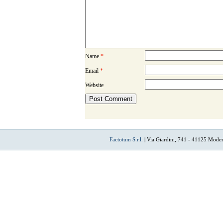
Name
*
Email
*
Website
Factotum S.r.l.
| Via Giardini, 741 - 41125 Mode