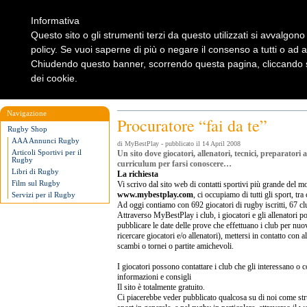
Informativa
Questo sito o gli strumenti terzi da questo utilizzati si avvalgono 
policy. Se vuoi saperne di più o negare il consenso a tutti o ad 
Chiudendo questo banner, scorrendo questa pagina, cliccando su
dei cookie.
Home
Rugbylist
Notizie Rugby
Rugby Shop
Rugbylist
Navigazione
Procuratore “fai da te”
Rugby Shop
AAA Annunci Rugby
di MyBestPlay - pubblicato il 14 April 2008
Articoli Sportivi per il
Un sito dove giocatori, allenatori, tecnici, preparatori at
Rugby
curriculum per farsi conoscere…
Libri di Rugby
La richiesta
Film sul Rugby
Vi scrivo dal sito web di contatti sportivi più grande del mo
www.mybestplay.com
, ci occupiamo di tutti gli sport, tr
Servizi per il Rugby
Ad oggi contiamo con 692 giocatori di rugby iscritti, 67 club
Attraverso MyBestPlay i club, i giocatori e gli allenatori p
pubblicare le date delle prove che effettuano i club per nuo
ricercare giocatori e/o allenatori), mettersi in contatto con a
scambi o tornei o partite amichevoli.
I giocatori possono contattare i club che gli interessano o 
informazioni e consigli
Il sito è totalmente gratuito.
Ci piacerebbe veder pubblicato qualcosa su di noi come st