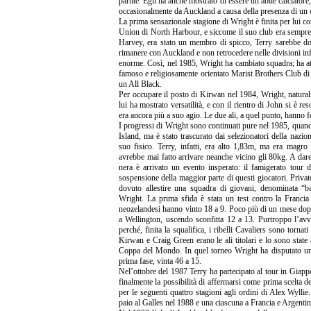
partite. Egli ha anche mostrato di essere un abile calciatore
occasionalmente da Auckland a causa della presenza di un c
La prima sensazionale stagione di Wright è finita per lui c
Union di North Harbour, e siccome il suo club era sempre 
Harvey, era stato un membro di spicco, Terry sarebbe dov
rimanere con Auckland e non retrocedere nelle divisioni i
enorme. Così, nel 1985, Wright ha cambiato squadra; ha at
famoso e religiosamente orientato Marist Brothers Club di
un All Black.
Per occupare il posto di Kirwan nel 1984, Wright, natural
lui ha mostrato versatilità, e con il rientro di John si è re
era ancora più a suo agio. Le due ali, a quel punto, hanno 
I progressi di Wright sono continuati pure nel 1985, quand
Island, ma è stato trascurato dai selezionatori della nazio
suo fisico. Terry, infatti, era alto 1,83m, ma era magro
avrebbe mai fatto arrivare neanche vicino gli 80kg. A dar
nera è arrivato un evento insperato: il famigerato tour 
sospensione della maggior parte di questi giocatori. Privato
dovuto allestire una squadra di giovani, denominata “b
Wright. La prima sfida è stata un test contro la Franci
neozelandesi hanno vinto 18 a 9. Poco più di un mese dopo
a Wellington, uscendo sconfitta 12 a 13. Purtroppo l’avv
perché, finita la squalifica, i ribelli Cavaliers sono tornat
Kirwan e Craig Green erano le ali titolari e lo sono state
Coppa del Mondo. In quel torneo Wright ha disputato una 
prima fase, vinta 46 a 15.
Nel’ottobre del 1987 Terry ha partecipato al tour in Giappo
finalmente la possibilità di affermarsi come prima scelta de
per le seguenti quattro stagioni agli ordini di Alex Wyllie.
paio al Galles nel 1988 e una ciascuna a Francia e Argenti