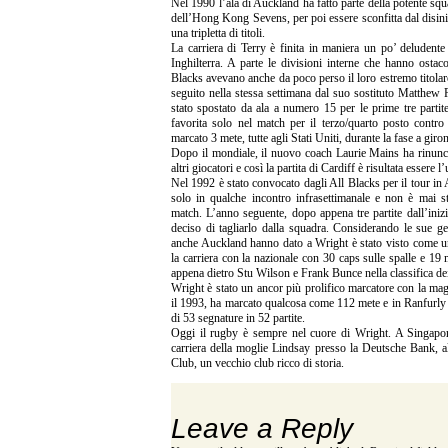
Nel 1990 l’ala di Auckland ha fatto parte della potente sq
dell’Hong Kong Sevens, per poi essere sconfitta dal disinib
una tripletta di titoli.
La carriera di Terry è finita in maniera un po’ deluden
Inghilterra. A parte le divisioni interne che hanno ostac
Blacks avevano anche da poco perso il loro estremo titola
seguito nella stessa settimana dal suo sostituto Matthew
stato spostato da ala a numero 15 per le prime tre partit
favorita solo nel match per il terzo/quarto posto contro
marcato 3 mete, tutte agli Stati Uniti, durante la fase a giron
Dopo il mondiale, il nuovo coach Laurie Mains ha rinuncia
altri giocatori e così la partita di Cardiff è risultata essere l
Nel 1992 è stato convocato dagli All Blacks per il tour in
solo in qualche incontro infrasettimanale e non è mai st
match. L’anno seguente, dopo appena tre partite dall’ini
deciso di tagliarlo dalla squadra. Considerando le sue ge
anche Auckland hanno dato a Wright è stato visto come un
la carriera con la nazionale con 30 caps sulle spalle e 19
appena dietro Stu Wilson e Frank Bunce nella classifica de
Wright è stato un ancor più prolifico marcatore con la magl
il 1993, ha marcato qualcosa come 112 mete e in Ranfurly 
di 53 segnature in 52 partite.
Oggi il rugby è sempre nel cuore di Wright. A Singapore, 
carriera della moglie Lindsay presso la Deutsche Bank, al
Club, un vecchio club ricco di storia.
Leave a Reply