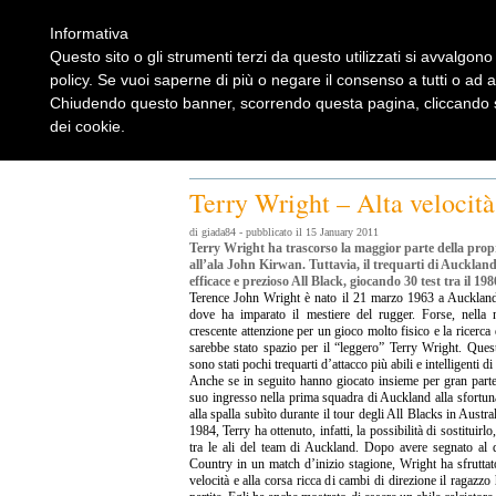
Informativa
Questo sito o gli strumenti terzi da questo utilizzati si avvalgono 
policy. Se vuoi saperne di più o negare il consenso a tutti o ad 
Chiudendo questo banner, scorrendo questa pagina, cliccando su
dei cookie.
Home
Rugbylist
Notizie Rugby
Rugby Shop
Rugbylist
Terry Wright – Alta velocità
di giada84 - pubblicato il 15 January 2011
Terry Wright ha trascorso la maggior parte della prop
all’ala John Kirwan. Tuttavia, il trequarti di Auckla
efficace e prezioso All Black, giocando 30 test tra il 19
Terence John Wright è nato il 21 marzo 1963 a Auckland 
dove ha imparato il mestiere del rugger. Forse, nella
crescente attenzione per un gioco molto fisico e la ricerca 
sarebbe stato spazio per il “leggero” Terry Wright. Ques
sono stati pochi trequarti d’attacco più abili e intelligenti di 
Anche se in seguito hanno giocato insieme per gran parte d
suo ingresso nella prima squadra di Auckland alla sfortun
alla spalla subìto durante il tour degli All Blacks in Austra
1984, Terry ha ottenuto, infatti, la possibilità di sostituirl
tra le ali del team di Auckland. Dopo avere segnato al
Country in un match d’inizio stagione, Wright ha sfruttato
velocità e alla corsa ricca di cambi di direzione il ragazzo