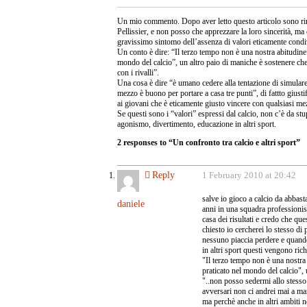
Un mio commento. Dopo aver letto questo articolo sono r
Pellissier, e non posso che apprezzare la loro sincerità, ma
gravissimo sintomo dell’assenza di valori eticamente condiv
Un conto è dire: “Il terzo tempo non è una nostra abitudine
mondo del calcio”, un altro paio di maniche è sostenere ch
con i rivalli”.
Una cosa è dire “è umano cedere alla tentazione di simular
mezzo è buono per portare a casa tre punti”, di fattto gius
ai giovani che è eticamente giusto vincere con qualsiasi me
Se questi sono i “valori” espressi dal calcio, non c’è da stu
agonismo, divertimento, educazione in altri sport.
2 responses to “Un confronto tra calcio e altri sport”
Reply
1 February 2010 at 20:42
salve io gioco a calcio da abbas
daniele
anni in una squadra professionist
casa dei risultati e credo che qu
chiesto io cercherei lo stesso di 
nessuno piaccia perdere e quando
in altri sport questi vengono ric
"Il terzo tempo non è una nostra
praticato nel mondo del calcio", 
"..non posso sedermi allo stesso t
avversari non ci andrei mai a m
ma perchè anche in altri ambiti 