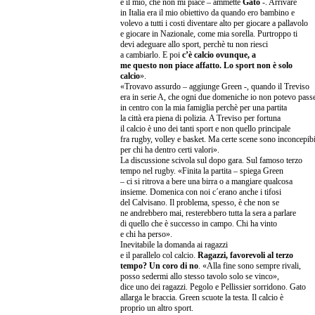
è il mio, che non mi piace – ammette
Gato
-. Arrivare
in Italia era il mio obiettivo da quando ero bambino e
volevo a tutti i costi diventare alto per giocare a pallavolo
e giocare in Nazionale, come mia sorella. Purtroppo ti
devi adeguare allo sport, perchè tu non riesci
a cambiarlo. E poi
c’è calcio ovunque, a
me questo non piace affatto. Lo sport non è solo
calcio
».
«Trovavo assurdo – aggiunge Green -, quando il Treviso
era in serie A, che ogni due domeniche io non potevo pass
in centro con la mia famiglia perchè per una partita
la città era piena di polizia. A Treviso per fortuna
il calcio è uno dei tanti sport e non quello principale
fra rugby, volley e basket. Ma certe scene sono inconcepibi
per chi ha dentro certi valori».
La discussione scivola sul dopo gara. Sul famoso terzo
tempo nel rugby. «Finita la partita – spiega Green
– ci si ritrova a bere una birra o a mangiare qualcosa
insieme. Domenica con noi c´erano anche i tifosi
del Calvisano. Il problema, spesso, è che non se
ne andrebbero mai, resterebbero tutta la sera a parlare
di quello che è successo in campo. Chi ha vinto
e chi ha perso».
Inevitabile la domanda ai ragazzi
e il parallelo col calcio.
Ragazzi, favorevoli al terzo
tempo?
Un coro di no
. «Alla fine sono sempre rivali,
posso sedermi allo stesso tavolo solo se vinco»,
dice uno dei ragazzi. Pegolo e Pellissier sorridono. Gato
allarga le braccia. Green scuote la testa. Il calcio è
proprio un altro sport.