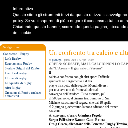
Informativa
Questo sito o gli strumenti terzi da questo utilizzati si avvalgono 
policy. Se vuoi saperne di più o negare il consenso a tutti o ad 
Chiudendo questo banner, scorrendo questa pagina, cliccando su
dei cookie.
Home
Rugbylist
Notizie Rugby
Rugby Shop
Rugbylist
Navigazione
Un confronto tra calcio e alt
Conoscere il Rugby
Link Rugby
di
gsonego
- pubblicato il 6 April 2007
Regolamento Rugby
GREEN: SCUSATE, MA IL CALCIO NON LO CA
da “L’Arena – Il giornale di Verona”
Storia e Origini del Rugby
Il
I ruoli nel rugby
calcio a confronto con gli altri sport. Difficile
I tornei di rugby
spuntarla se l’argomento è il fair
Le squadre di rugby
play e il rispetto delle regole. Mondi diversi,
Altri Rugby
per una sera uno di fronte all’altro al
Giocatori di Rugby (italiani
convegno dell’Audace. Tutto esaurito, più
e stranieri)
di 500 persone, al cinema teatro nuovo di San
Michele, stracolmo di ragazzi che dal 10 aprile
al 2 giugno giocheranno la nona edizione del torneo
Mastella.
Al convegno c’erano
Gianluca Pegolo,
Sergio Pellissier e Ramon Gato
. E c’era
Craig Green, allenatore della Benetton Rugby Treviso
,