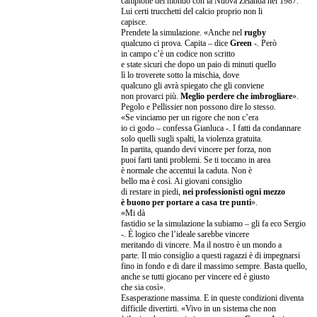
campione del mondo con la Nuova Zelanda nel 1987.
Lui certi trucchetti del calcio proprio non li
capisce.
Prendete la simulazione. «Anche nel
rugby
qualcuno ci prova. Capita – dice
Green
-. Però
in campo c’è un codice non scritto
e state sicuri che dopo un paio di minuti quello
lì lo troverete sotto la mischia, dove
qualcuno gli avrà spiegato che gli conviene
non provarci più.
Meglio perdere che imbrogliare
».
Pegolo e Pellissier non possono dire lo stesso.
«Se vinciamo per un rigore che non c’era
io ci godo – confessa Gianluca -. I fatti da condannare
solo quelli sugli spalti, la violenza gratuita.
In partita, quando devi vincere per forza, non
puoi farti tanti problemi. Se ti toccano in area
è normale che accentui la caduta. Non è
bello ma è così. Ai giovani consiglio
di restare in piedi,
nei professionisti ogni mezzo
è buono per portare a casa tre punti
».
«Mi dà
fastidio se la simulazione la subiamo – gli fa eco Sergio
-. È logico che l’ideale sarebbe vincere
meritando di vincere. Ma il nostro è un mondo a
parte. Il mio consiglio a questi ragazzi è di impegnarsi
fino in fondo e di dare il massimo sempre. Basta quello,
anche se tutti giocano per vincere ed è giusto
che sia così».
Esasperazione massima. E in queste condizioni diventa
difficile divertirti. «Vivo in un sistema che non