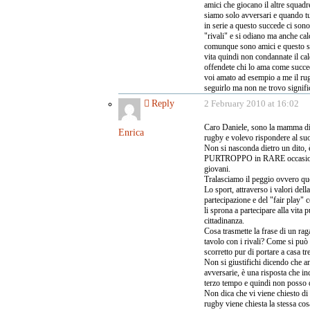
amici che giocano il altre squadr
siamo solo avversari e quando t
in serie a questo succede ci sono
"rivali" e si odiano ma anche cal
comunque sono amici e questo suc
vita quindi non condannate il ca
offendete chi lo ama come succe
voi amato ad esempio a me il ru
seguirlo ma non ne trovo signific
Reply
2 February 2010 at 16:02
Caro Daniele, sono la mamma di 
Enrica
rugby e volevo rispondere al s
Non si nasconda dietro un dito, è 
PURTROPPO in RARE occasioni tra
giovani.
Tralasciamo il peggio ovvero quel
Lo sport, attraverso i valori della 
partecipazione e del "fair play" c
li sprona a partecipare alla vita
cittadinanza.
Cosa trasmette la frase di un rag
tavolo con i rivali? Come si può
scorretto pur di portare a casa tr
Non si giustifichi dicendo che an
avversarie, è una risposta che in
terzo tempo e quindi non posso d
Non dica che vi viene chiesto di 
rugby viene chiesta la stessa co