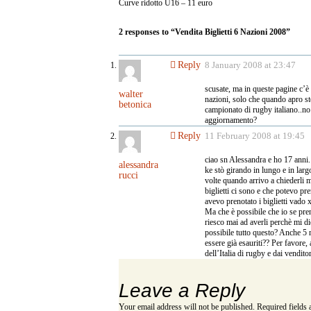
Curve ridotto U16 – 11 euro
2 responses to “Vendita Biglietti 6 Nazioni 2008”
Reply
8 January 2008 at 23:47
scusate, ma in queste pagine c’è il
walter
nazioni, solo che quando apro sto
betonica
campionato di rugby italiano..no 
aggiornamento?
Reply
11 February 2008 at 19:45
ciao sn Alessandra e ho 17 anni.
alessandra
ke stò girando in lungo e in largo 
rucci
volte quando arrivo a chiederli m
biglietti ci sono e che potevo pr
avevo prenotato i biglietti vado x 
Ma che è possibile che io se pre
riesco mai ad averli perchè mi d
possibile tutto questo? Anche 5 m
essere già esauriti?? Per favore, 
dell’Italia di rugby e dai venditor
Leave a Reply
Your email address will not be published.
Required fields