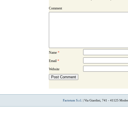
Comment
Name
*
Email
*
Website
Factotum S.r.l.
| Via Giardini, 741 - 41125 Mode