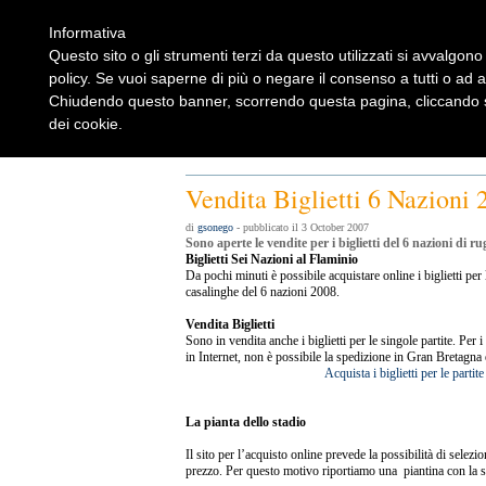
Informativa
Questo sito o gli strumenti terzi da questo utilizzati si avvalgono 
policy. Se vuoi saperne di più o negare il consenso a tutti o ad 
Chiudendo questo banner, scorrendo questa pagina, cliccando su
dei cookie.
Home
Rugbylist
Notizie Rugby
Rugby Shop
Rugbylist
Vendita Biglietti 6 Nazioni 
di
gsonego
- pubblicato il 3 October 2007
Sono aperte le vendite per i biglietti del 6 nazioni di r
Biglietti Sei Nazioni al Flaminio
Da pochi minuti è possibile acquistare online i biglietti per l
casalinghe del 6 nazioni 2008.
Vendita Biglietti
Sono in vendita anche i biglietti per le singole partite. Per i 
in Internet, non è possibile la spedizione in Gran Bretagna 
Acquista i biglietti per le parti
La pianta dello stadio
Il sito per l’acquisto online prevede la possibilità di selezio
prezzo. Per questo motivo riportiamo una piantina con la su