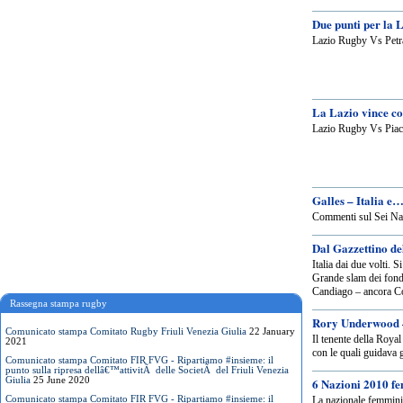
Due punti per la 
Lazio Rugby Vs Petr
La Lazio vince c
Lazio Rugby Vs Pia
Galles – Italia e
Commenti sul Sei Na
Dal Gazzettino d
Italia dai due volti. 
Grande slam dei fon
Candiago – ancora Co
Rassegna stampa rugby
Rory Underwood – 
Comunicato stampa Comitato Rugby Friuli Venezia Giulia
22 January
Il tenente della Roya
2021
con le quali guidava g
Comunicato stampa Comitato FIR FVG - Ripartiamo #insieme: il
punto sulla ripresa dellâ€™attivitÃ delle SocietÃ del Friuli Venezia
Giulia
25 June 2020
6 Nazioni 2010 fem
Comunicato stampa Comitato FIR FVG - Ripartiamo #insieme: il
La nazionale femminile