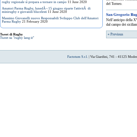
rugby regionale si prepara a tornare in campo
11 June 2020
del Torneo.
Amatori Parma Rugby, lunedÃ¬ 15 giugno riparte l'attivitÃ di
minirugby e giovanili blucelesti
11 June 2020
San Gregorio Rug
Massimo Giovanelli nuovo Responsabili Sviluppo Club dell'Amatori
Nell’anticipo della X
Parma Rugby
21 February 2020
dal campo dei sicilian
« Previous
Tweet di Rugby
Tweet su "rugby lang:it"
Factotum S.r.l.
| Via Giardini, 741 - 41125 Mode