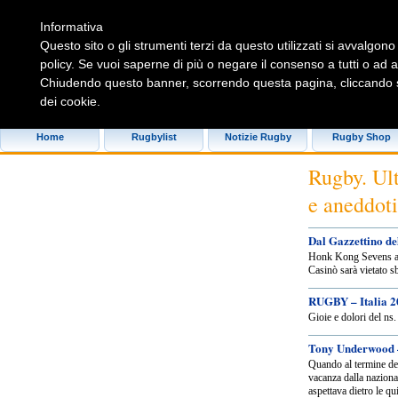
Informativa
Questo sito o gli strumenti terzi da questo utilizzati si avvalgono 
policy. Se vuoi saperne di più o negare il consenso a tutti o ad 
Chiudendo questo banner, scorrendo questa pagina, cliccando su
dei cookie.
Rugbylist
Home
Rugbylist
Notizie Rugby
Rugby Shop
Rugby. Ulti
e aneddoti
Dal Gazzettino d
Honk Kong Sevens a
Casinò sarà vietato s
RUGBY – Italia 
Gioie e dolori del ns.
Tony Underwood 
Quando al termine de
vacanza dalla naziona
aspettava dietro le qu